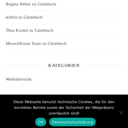
Regina Weber
zu
Gästebuch
leilfrei
zu
Gästebuch
Thea Korten
zu
Gästebuch
MenschKunst Team
zu
Gästebuch
KATEGORIEN
Werkübersicht
Diese Webseite benutzt technische Cookies, die für den
korrekten Betrieb sowie der Sicherheit der Webpräsenz
unerlässlich sind!
Powered by
MenschKunst
© 2026
OK
Datenschutzerklärung