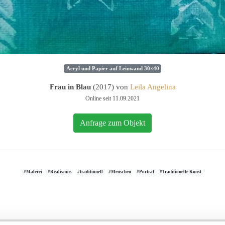
Acryl und Papier auf Leinwand 30×40
Frau in Blau
(2017) von
Leila Angelina
Online seit 11.09.2021
Anfrage zum Objekt
#Malerei
#Realismus
#traditionell
#Menschen
#Porträt
#Traditionelle Kunst