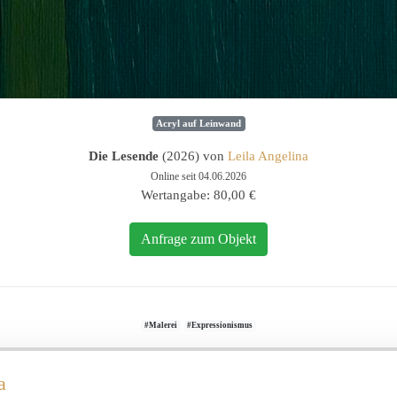
Acryl auf Leinwand
Die Lesende
(2026) von
Leila Angelina
Online seit 04.06.2026
Wertangabe: 80,00 €
Anfrage zum Objekt
#Malerei
#Expressionismus
a